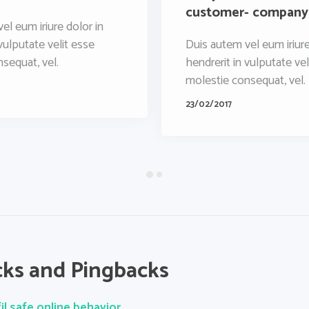
customer- company
el eum iriure dolor in
 vulputate velit esse
Duis autem vel eum iriure
sequat, vel.
hendrerit in vulputate vel
molestie consequat, vel.
23/02/2017
ks and Pingbacks
il safe online behavior