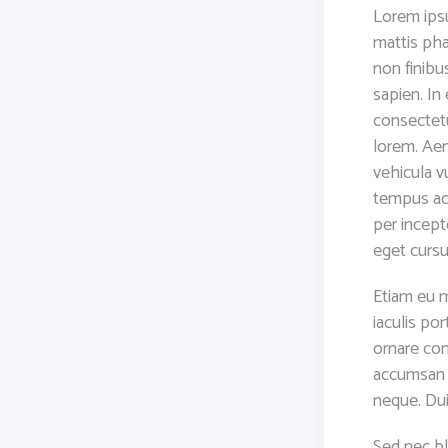
Lorem ipsu
mattis phar
non finibu
sapien. In
consectet
lorem. Aen
vehicula v
tempus ac 
per incept
eget curs
Etiam eu 
iaculis por
ornare con
accumsan f
neque. Dui
Sed nec bl