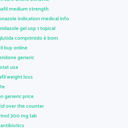
nafil medium strength
nazole indication medical info
idazole gel usp 1 topical
lutida comprimido é bom
il buy online
ridone generic
listat usa
afil weight loss
ate
an generic price
id over the counter
rinol 300 mg tab
antibiotics