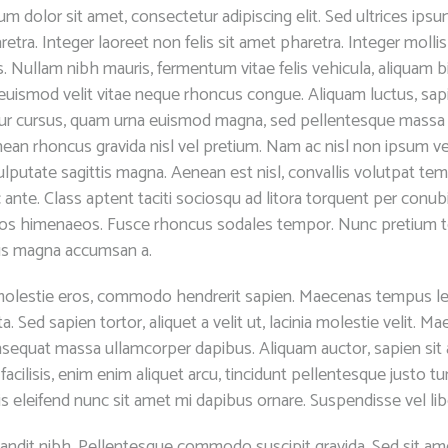
m dolor sit amet, consectetur adipiscing elit. Sed ultrices ips
etra. Integer laoreet non felis sit amet pharetra. Integer mollis
s. Nullam nibh mauris, fermentum vitae felis vehicula, aliquam
 euismod velit vitae neque rhoncus congue. Aliquam luctus, sap
ur cursus, quam urna euismod magna, sed pellentesque massa 
ean rhoncus gravida nisl vel pretium. Nam ac nisl non ipsum v
ulputate sagittis magna. Aenean est nisl, convallis volutpat tem
ante. Class aptent taciti sociosqu ad litora torquent per conubi
os himenaeos. Fusce rhoncus sodales tempor. Nunc pretium tor
us magna accumsan a.
molestie eros, commodo hendrerit sapien. Maecenas tempus leo
ta. Sed sapien tortor, aliquet a velit ut, lacinia molestie velit. M
sequat massa ullamcorper dapibus. Aliquam auctor, sapien sit
acilisis, enim enim aliquet arcu, tincidunt pellentesque justo tur
s eleifend nunc sit amet mi dapibus ornare. Suspendisse vel li
andit nibh. Pellentesque commodo suscipit gravida. Sed sit am