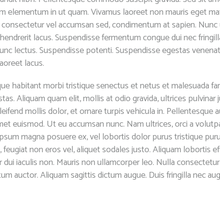
sim elementum in ut quam. Vivamus laoreet non mauris eget ma
i, consectetur vel accumsan sed, condimentum at sapien. Nunc
hendrerit lacus. Suspendisse fermentum congue dui nec fringill
unc lectus. Suspendisse potenti. Suspendisse egestas venenat
aoreet lacus.
ue habitant morbi tristique senectus et netus et malesuada f
tas. Aliquam quam elit, mollis at odio gravida, ultrices pulvinar 
eifend mollis dolor, et ornare turpis vehicula in. Pellentesque 
met euismod. Ut eu accumsan nunc. Nam ultrices, orci a volutp
ipsum magna posuere ex, vel lobortis dolor purus tristique puru
, feugiat non eros vel, aliquet sodales justo. Aliquam lobortis effi
 dui iaculis non. Mauris non ullamcorper leo. Nulla consectetur
m auctor. Aliquam sagittis dictum augue. Duis fringilla nec au