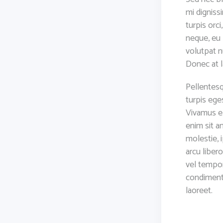
mi dignis
turpis orc
neque, eu 
volutpat n
Donec at l
Pellentesq
turpis eges
Vivamus el
enim sit a
molestie, 
arcu libero
vel tempor
condimentu
laoreet.