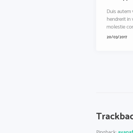
Duis autem v
hendrerit in
molestie con
20/03/2017
Trackbac
Pingback:
avanaf