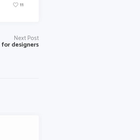
11
Next Post
s for designers
Innovations
a
Shared inbox can improve