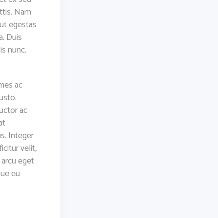
ttis. Nam
 ut egestas
a. Duis
is nunc.
ames ac
justo.
auctor ac
at
s. Integer
citur velit,
 arcu eget
gue eu