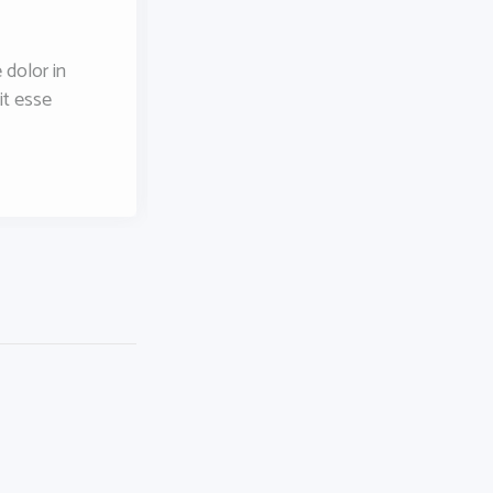
your sales
 dolor in
Duis autem vel eum iriure dolor in
it esse
hendrerit in vulputate velit esse
molestie consequat, vel.
15/04/2017