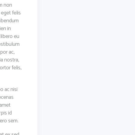
um non
 eget felis
 bibendum
ien in
libero eu
estibulum
por ac,
a nostra,
tor felis,
 ac nisi
aecenas
 amet
pis id
bero sem.
et ex sed