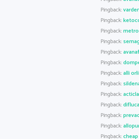
Pingback:
varde
Pingback:
ketoco
Pingback:
metron
Pingback:
semag
Pingback:
avanaf
Pingback:
dompe
Pingback:
alli or
Pingback:
silden
Pingback:
acticl
Pingback:
difluc
Pingback:
prevac
Pingback:
allopu
Pingback:
cheap 